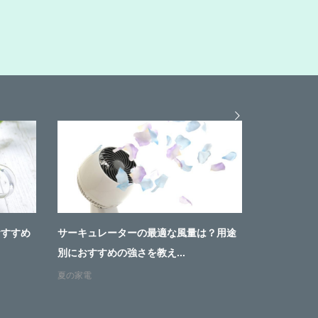
おすすめ
サーキュレーターの最適な風量は？用途
失敗しない
別におすすめの強さを教え...
特徴とお手入
夏の家電
家具インテリ