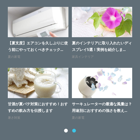
との
【夏支度】エアコンを久しぶりに使
夏のインテリアに取り入れたいディ
失
う前にやっておくべきチェック...
スプレイ5選！実例を紹介しま...
別
夏の家電
家具インテリア
家
と起
甘酒が夏バテ対策におすすめ！おす
サーキュレーターの最適な風量は？
ソ
すめの飲み方を伝授します
用途別におすすめの強さを教え...
す
暑さ対策
夏の家電
家