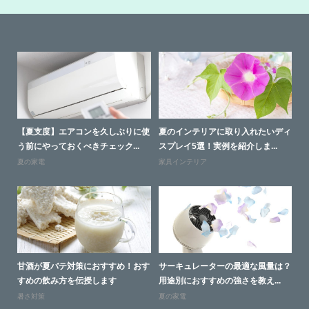
との
【夏支度】エアコンを久しぶりに使
夏のインテリアに取り入れたいディ
失
う前にやっておくべきチェック...
スプレイ5選！実例を紹介しま...
別
夏の家電
家具インテリア
家
と起
甘酒が夏バテ対策におすすめ！おす
サーキュレーターの最適な風量は？
ソ
すめの飲み方を伝授します
用途別におすすめの強さを教え...
す
暑さ対策
夏の家電
家