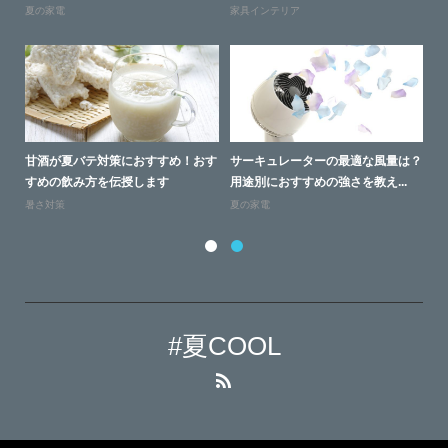
夏の家電
家具インテリア
家
と起
甘酒が夏バテ対策におすすめ！おす
サーキュレーターの最適な風量は？
ソ
すめの飲み方を伝授します
用途別におすすめの強さを教え...
す
暑さ対策
夏の家電
家
#夏COOL