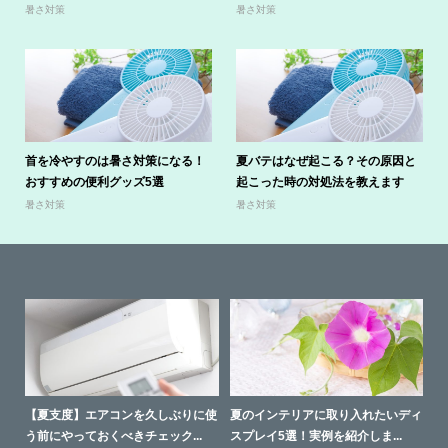
暑さ対策
暑さ対策
首を冷やすのは暑さ対策になる！
夏バテはなぜ起こる？その原因と
おすすめの便利グッズ5選
起こった時の対処法を教えます
暑さ対策
暑さ対策
との
【夏支度】エアコンを久しぶりに使
夏のインテリアに取り入れたいディ
失
う前にやっておくべきチェック...
スプレイ5選！実例を紹介しま...
別